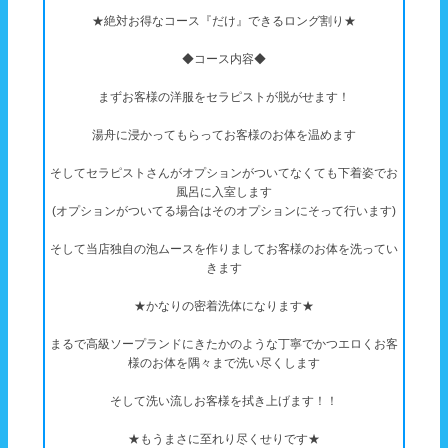
★絶対お得なコース『だけ』できるロング割り★
◆コース内容◆
まずお客様の洋服をセラピストが脱がせます！
湯舟に浸かってもらってお客様のお体を温めます
そしてセラピストさんがオプションがついてなくても下着姿でお
風呂に入室します
(オプションがついてる場合はそのオプションにそって行います)
そして当店独自の泡ムースを作りましてお客様のお体を洗ってい
きます
★かなりの密着洗体になります★
まるで高級ソープランドにきたかのような丁寧でかつエロくお客
様のお体を隅々まで洗い尽くします
そして洗い流しお客様を拭き上げます！！
★もうまさに至れり尽くせりです★